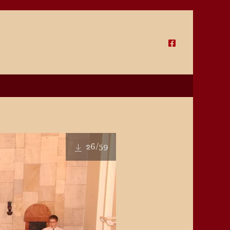
26
/59