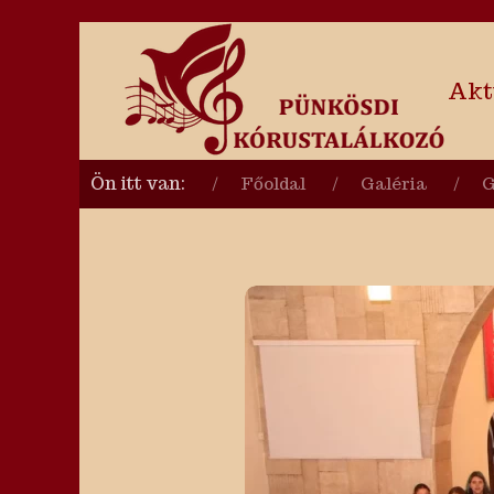
Akt
Ön itt van:
Főoldal
Galéria
G