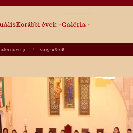
uális
Korábbi évek
Galéria
aléria 2019
2019-06-06