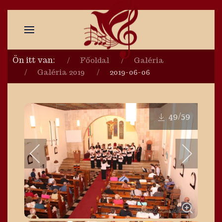
Ön itt van:
Főoldal
Galéria
Galéria 2019
2019-06-06
49
/59