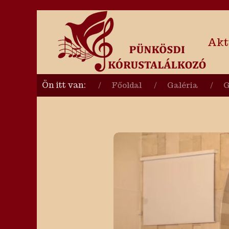
Akt
Ön itt van:
Főoldal
Galéria
G