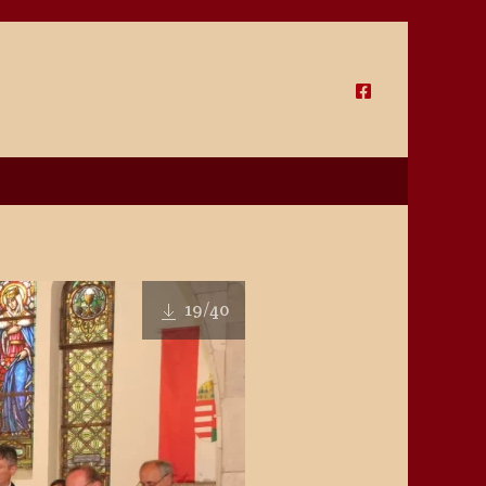
19
/40