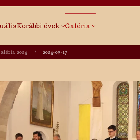
uális
Korábbi évek
Galéria
aléria 2024
2024-05-17